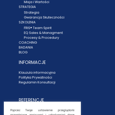
Misja i Wartości
STRATEGIA
Strategia
Gwarancja Skuteczności
SZKOLENIA
FRIS® Team Spirit
EQ Sales & Managment
Procesy & Procedury
COACHING
BADANIA
BLOG
INFORMACJE
Klauzula informacyjna
Polityka Prywatności
Regulamin Konsultacji
REFERENCJE
MARGO WORLDWIDE
Poprzez Twoje ustawienie przeglądarki
pozwalające zapisywać i udostępniać dane