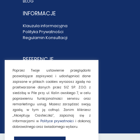
BLOG
INFORMACJE
Klauzula informacyjna
Polityka Prywatności
Regulamin Konsultacji
REFERENCJE
Poprzez Twoje ustawienie przeglądarki
MARGO WORLDWIDE
pozwalające zapisywać i udostępniać dane
ENEA MEC SP. Z O.O.
zapisane w plikach cookies wyrażasz zgodę na
MONDI POLSKA
przetwarzanie danych przez SIZ SP. Z.O.O. z
POLSKA PRESS
siedzibą w Pile przy ul. Kalin owskiego 7, w celu
SCHMITH POLSKA
poprawieniu funkcjonalności serwisu oraz
SIMS RECYCLING
remarketingu usług. Możesz zarządzać swoją
SOLLUX LIGHTING
zgodą, w tym ją cofnąć. Zanim klikniesz
TJ LOGISTIC
„Akceptuję Ciasteczka”, zapoznaj się z
informacjami w
Polityce prywatności
i dokonaj
dobrowolnego oraz świadomego wyboru.